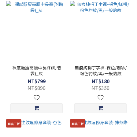
裸感顯瘦高腰中長褲(附暗
無痕純棉丁字褲-裸色/咖啡/
袋)_灰
粉色豹紋/黑/一般豹紋
NT$799
NT$180
NT$890
NT$350
套裝三折
套裝三折