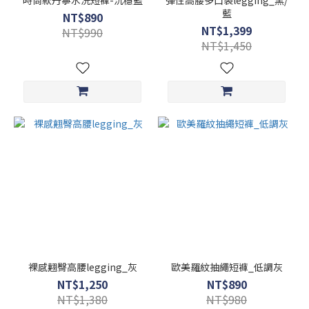
時尚款丹寧水洗短褲-沉穩藍
彈性高腰多口袋legging_黑/
藍
NT$890
NT$1,399
NT$990
NT$1,450
裸感翹臀高腰legging_灰
歐美羅紋抽繩短褲_低調灰
NT$1,250
NT$890
NT$1,380
NT$980