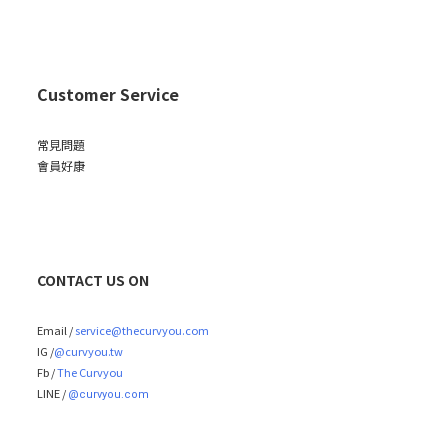
Customer Service
常見問題
會員好康
CONTACT US ON
Email /
service@thecurvyou.com
IG /
@curvyou.tw
Fb /
The Curvyou
LINE /
@curvyou.com