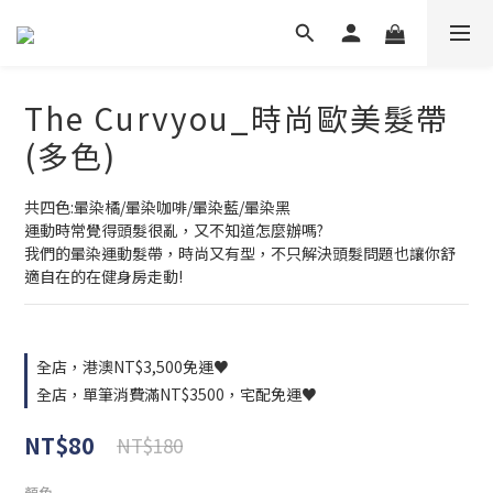
The Curvyou_時尚歐美髮帶
(多色)
共四色:暈染橘/暈染咖啡/暈染藍/暈染黑
運動時常覺得頭髮很亂，又不知道怎麼辦嗎?
我們的暈染運動髮帶，時尚又有型，不只解決頭髮問題也讓你舒
適自在的在健身房走動!
全店，港澳NT$3,500免運♥
全店，單筆消費滿NT$3500，宅配免運♥
NT$80
NT$180
顏色