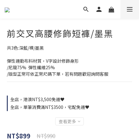
前交叉高腰修飾短褲/墨黑
共3色:深藍/裸/墨黑
彈性運動布料材質，V字設計修飾身形
/尼龍75%  彈性纖維25%
/版型正常可依正常尺碼下單，若有問題歡迎詢問客服
全店，港澳NT$3,500免運♥
全店，單筆消費滿NT$3500，宅配免運♥
查看更多
NT$899
NT$990