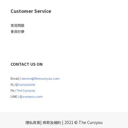
Customer Service
常見問題
會員好康
CONTACT US ON
Email /
service@thecurvyou.com
IG /
@curvyou.tw
Fb /
The Curvyou
LINE /
@curvyou.com
|
| 2021 © The Curvyou
隱私政策
條款及細則