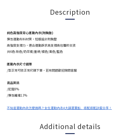
Description
純色高強度背心運動內衣(附胸墊)
彈性運動布料材質，短版設計附胸墊
高強度支撐力，適合運動訴求高支撐高包覆的女孩
共6色:
新色/奶茶裸/
墨綠/橘色/黃色/藍色
運動內衣尺寸選擇
/型正常可依正常尺碼下單，若有問題歡迎詢問客服
商品資訊
/尼龍8%
/彈性纖維13%
不知道運動內衣怎麼挑嗎？女生運動內衣4大踢選重點、搭配搭配訣竅分享！
Additional details