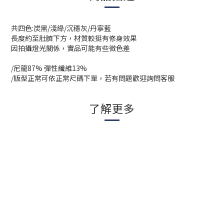
共四色:炭黑/淺綠/沉穩灰/丹寧藍
長度約至肚臍下方，材質較挺有修身效果
因拍攝燈光關係，實品可能有些微色差
/尼龍87% 彈性纖維13%
/版型正常可依正常尺碼下單，若有問題歡迎詢問客服
了解更多