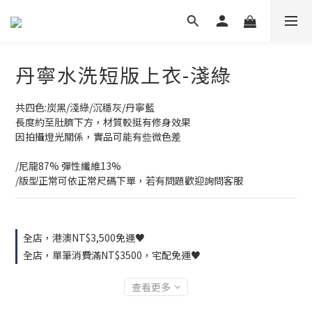
丹寧水洗短版上衣-淺綠
共四色:炭黑/淺綠/沉穩灰/丹寧藍
長度約至肚臍下方，材質較挺有修身效果
因拍攝燈光關係，實品可能有些微色差
/尼龍87% 彈性纖維13%
/版型正常可依正常尺碼下單，若有問題歡迎詢問客服
全店，港澳NT$3,500免運♥
全店，單筆消費滿NT$3500，宅配免運♥
查看更多