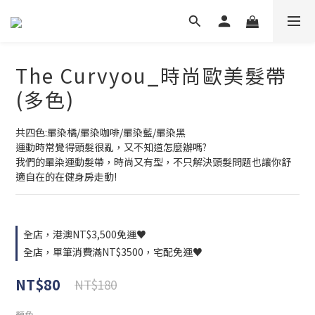
The Curvyou_時尚歐美髮帶
(多色)
共四色:暈染橘/暈染咖啡/暈染藍/暈染黑
運動時常覺得頭髮很亂，又不知道怎麼辦嗎?
我們的暈染運動髮帶，時尚又有型，不只解決頭髮問題也讓你舒
適自在的在健身房走動!
全店，港澳NT$3,500免運♥
全店，單筆消費滿NT$3500，宅配免運♥
NT$80
NT$180
顏色