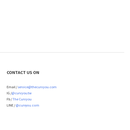
CONTACT US ON
Email /
service@thecurvyou.com
IG /
@curvyou.tw
Fb /
The Curvyou
LINE /
@curvyou.com