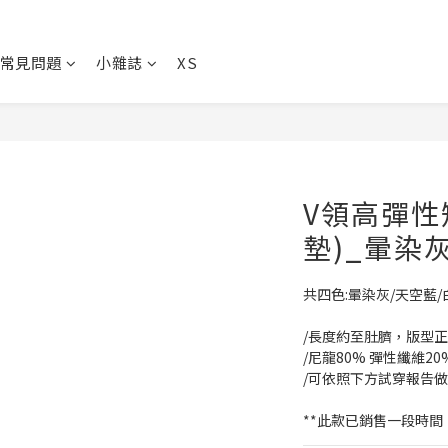
常見問題
小雜誌
XS
V領高彈性
墊)_暈染
共四色:暈染灰/天空藍/
/長度約至肚臍，版型
/尼龍80% 彈性纖維20
/可依照下方試穿報告
**此款已銷售一段時間