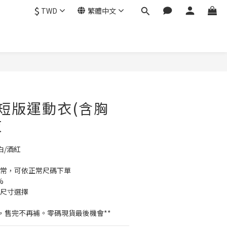
$
TWD
繁體中文
立即購買
短版運動衣(含胸
灰
白/酒紅
正常，可依正常尺碼下單
%
做尺寸選擇
，售完不再補。零碼現貨最後機會**