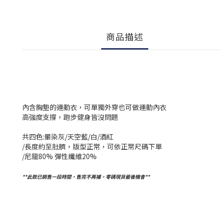
商品描述
內含胸墊的運動衣，可單獨外穿也可做運動內衣
高強度支撐，跑步健身皆沒問題
共四色:暈染灰/天空藍/白/酒紅
/長度約至肚臍，版型正常，可依正常尺碼下單
/尼龍80% 彈性纖維20%
**此款已銷售一段時間，售完不再補。零碼現貨最後機會**