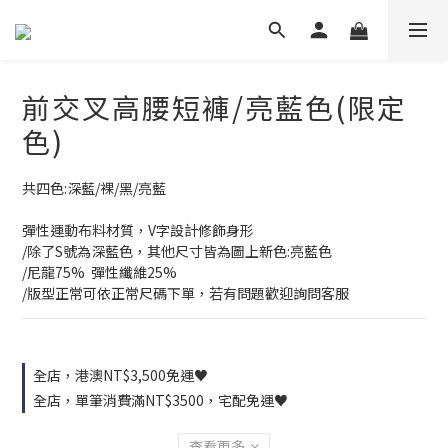
前交叉高腰短褲/亮藍色(限定
色)
共四色:深藍/裸/黑/亮藍
彈性運動布料材質，V字設計修飾身形
/除了S號為深藍色，其他尺寸皆為圖上新色:亮藍色
/尼龍75%  彈性纖維25%
/版型正常可依正常尺碼下單，若有問題歡迎詢問客服
全店，港澳NT$3,500免運♥
全店，單筆消費滿NT$3500，宅配免運♥
查看更多