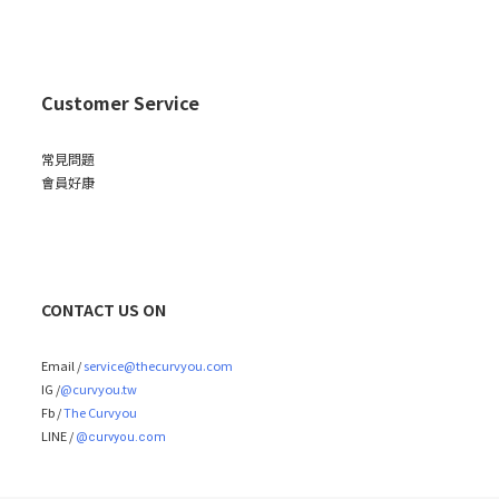
Customer Service
常見問題
會員好康
CONTACT US ON
Email /
service@thecurvyou.com
IG /
@curvyou.tw
Fb /
The Curvyou
LINE /
@curvyou.com